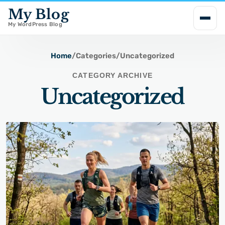
My Blog
i
p
My WordPress Blog
t
o
Home
/
Categories
/
Uncategorized
c
CATEGORY ARCHIVE
o
Uncategorized
n
t
e
n
t