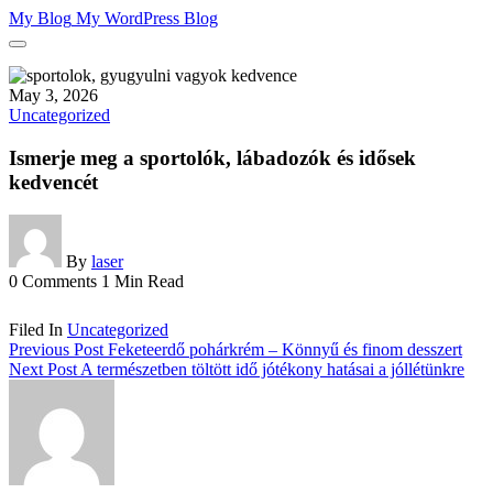
Skip
My Blog
My WordPress Blog
to
content
May 3, 2026
Uncategorized
Ismerje meg a sportolók, lábadozók és idősek
kedvencét
By
laser
0 Comments
1 Min Read
Filed In
Uncategorized
Previous Post
Feketeerdő pohárkrém – Könnyű és finom desszert
Next Post
A természetben töltött idő jótékony hatásai a jóllétünkre